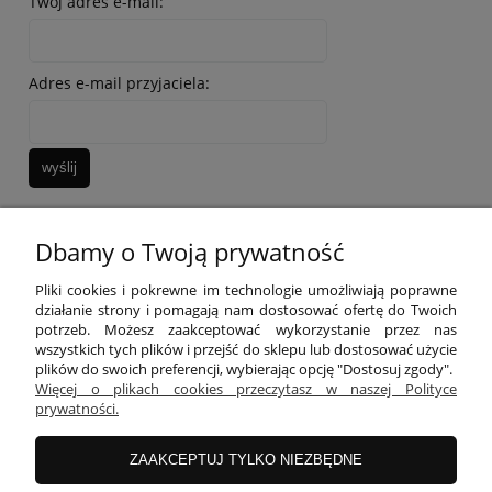
Twój adres e-mail:
Adres e-mail przyjaciela:
wyślij
Dbamy o Twoją prywatność
INFORMACJE
Pliki cookies i pokrewne im technologie umożliwiają poprawne
działanie strony i pomagają nam dostosować ofertę do Twoich
potrzeb. Możesz zaakceptować wykorzystanie przez nas
wszystkich tych plików i przejść do sklepu lub dostosować użycie
O FIRMIE
plików do swoich preferencji, wybierając opcję "Dostosuj zgody".
Więcej o plikach cookies przeczytasz w naszej Polityce
prywatności.
Equipo Bag
| ul. Żurawia 9/11 lok. 2 | 60-860 Poznań |
woj. wielkopolskie | tel: 695 696 999 | mail:
ZAAKCEPTUJ TYLKO NIEZBĘDNE
kontakt@equipobag.pl