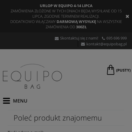
URLOP W EQUIPO 4-14 LIPCA
ZAMÓWIENIA ZŁOŻONE W TYCH DNIACH BĘDĄ WYSYŁANE OD 15
LIPCA, ZGODNIE TERMINEM REALIZACJI.
DODATKOWO WŁĄCZAMY
DARMOWĄ WYSYŁKĘ
NA WSZYSTKIE
ZAMÓWIENIA OD
300ZŁ
Skontaktuj się z nami!
695 696 999
kontakt@equipobag.pl
(PUSTY)
Poleć produkt znajomemu