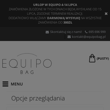
URLOP W EQUIPO 4-14 LIPCA
ZAMÓWIENIA ZŁOŻONE W TYCH DNIACH BĘDĄ WYSYŁANE OD 15
LIPCA, ZGODNIE TERMINEM REALIZACJI.
DODATKOWO WŁĄCZAMY
DARMOWĄ WYSYŁKĘ
NA WSZYSTKIE
ZAMÓWIENIA OD
300ZŁ
Skontaktuj się z nami!
695 696 999
kontakt@equipobag.pl
(PUSTY)
Opcje przeglądania