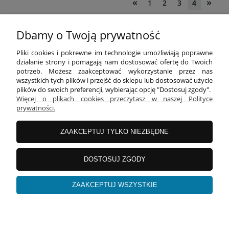
«
»
1
2
3
4
Dbamy o Twoją prywatność
INFORMACJE
Pliki cookies i pokrewne im technologie umożliwiają poprawne
działanie strony i pomagają nam dostosować ofertę do Twoich
potrzeb. Możesz zaakceptować wykorzystanie przez nas
wszystkich tych plików i przejść do sklepu lub dostosować użycie
O FIRMIE
plików do swoich preferencji, wybierając opcję "Dostosuj zgody".
Więcej o plikach cookies przeczytasz w naszej Polityce
prywatności.
Equipo Bag
| ul. Żurawia 9/11 lok. 2 | 60-860 Poznań |
woj. wielkopolskie | tel: 695 696 999 | mail:
ZAAKCEPTUJ TYLKO NIEZBĘDNE
kontakt@equipobag.pl
DOSTOSUJ ZGODY
pokaż pełną wersję strony
ZAAKCEPTUJ WSZYSTKIE