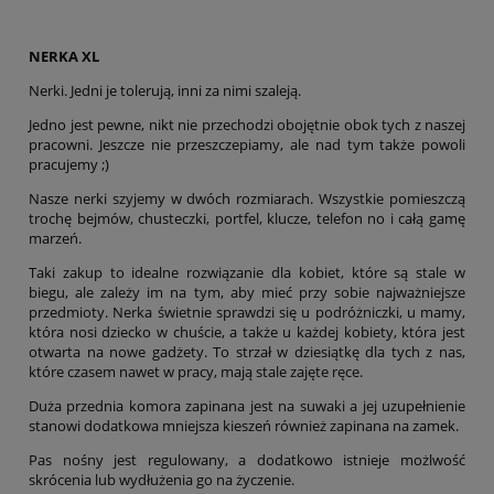
NERKA XL
Nerki. Jedni je tolerują, inni za nimi szaleją.
Jedno jest pewne, nikt nie przechodzi obojętnie obok tych z naszej
pracowni. Jeszcze nie przeszczepiamy, ale nad tym także powoli
pracujemy ;)
Nasze nerki szyjemy w dwóch rozmiarach. Wszystkie pomieszczą
trochę bejmów, chusteczki, portfel, klucze, telefon no i całą gamę
marzeń.
Taki zakup to idealne rozwiązanie dla kobiet, które są stale w
biegu, ale zależy im na tym, aby mieć przy sobie najważniejsze
przedmioty. Nerka świetnie sprawdzi się u podróżniczki, u mamy,
która nosi dziecko w chuście, a także u każdej kobiety, która jest
otwarta na nowe gadżety. To strzał w dziesiątkę dla tych z nas,
które czasem nawet w pracy, mają stale zajęte ręce.
Duża przednia komora zapinana jest na suwaki a jej uzupełnienie
stanowi dodatkowa mniejsza kieszeń również zapinana na zamek.
Pas nośny jest regulowany, a dodatkowo istnieje możlwość
skrócenia lub wydłużenia go na życzenie.