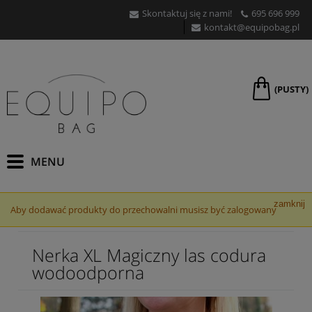
Skontaktuj się z nami!
695 696 999
kontakt@equipobag.pl
(PUSTY)
zamknij
Aby dodawać produkty do przechowalni musisz być zalogowany
Nerka XL Magiczny las codura
wodoodporna