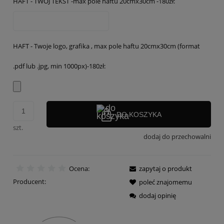
HAFT - TWÓJ TEKST -max pole haftu 20cmx30cm -180zł:
HAFT - Twoje logo, grafika , max pole haftu 20cmx30cm (format
.pdf lub .jpg, min 1000px)-180zł:
DO KOSZYKA
szt.
dodaj do przechowalni
Ocena:
zapytaj o produkt
Producent:
poleć znajomemu
dodaj opinię