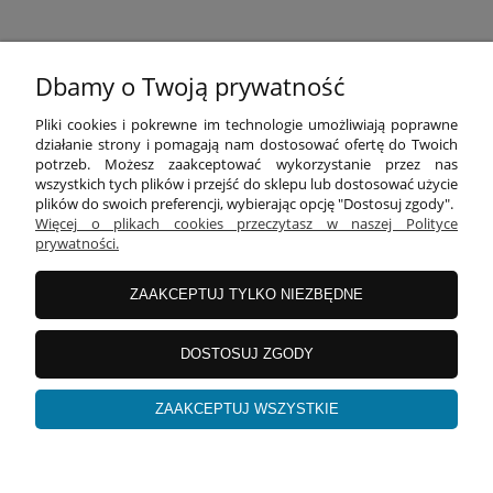
Dbamy o Twoją prywatność
INFORMACJE
Pliki cookies i pokrewne im technologie umożliwiają poprawne
działanie strony i pomagają nam dostosować ofertę do Twoich
potrzeb. Możesz zaakceptować wykorzystanie przez nas
O FIRMIE
wszystkich tych plików i przejść do sklepu lub dostosować użycie
plików do swoich preferencji, wybierając opcję "Dostosuj zgody".
Więcej o plikach cookies przeczytasz w naszej Polityce
prywatności.
Equipo Bag
| ul. Żurawia 9/11 lok. 2 | 60-860 Poznań |
woj. wielkopolskie | tel: 695 696 999 | mail:
kontakt@equipobag.pl
ZAAKCEPTUJ TYLKO NIEZBĘDNE
Aby dodawać produkty do przechowalni musisz być zalogowany
DOSTOSUJ ZGODY
pokaż pełną wersję strony
ZAAKCEPTUJ WSZYSTKIE