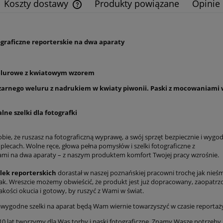
Koszty dostawy
Produkty powiązane
Opinie 
Cena nie zawiera ewentualnych kosztów
płatności
ograficzne reporterskie na dwa aparaty
elurowe z kwiatowym wzorem
czarnego weluru z nadrukiem w kwiaty piwonii. Paski z mocowaniami 
lne szelki dla fotografki
bie, że ruszasz na fotograficzną wyprawę, a swój sprzęt bezpiecznie i wygo
 plecach. Wolne ręce, głowa pełna pomysłów i szelki fotograficzne z
i na dwa aparaty – z naszym produktem komfort Twojej pracy wzrośnie.
lek reporterskich
dorastał w naszej poznańskiej pracowni trochę jak nieśm
ak. Wreszcie możemy obwieścić, że produkt jest już dopracowany, zaopatrz
jakości okucia i gotowy, by ruszyć z Wami w świat.
awygodne szelki na aparat będą Wam wiernie towarzyszyć w czasie reportaży, 
0 lat tworzymy dla Was torby i paski fotograficzne. Znamy Wasze potrzeby 