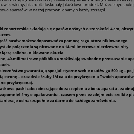
a, więc wiemy, jak zrobić doskonały jakościowo produkt. Możecie być spokoj
stwo aparatów! W naszej pracowni dbamy o każdy szczegół.
ki reporterskie składają się z pasów nośnych o szerokości 4 cm, obszy
urem.
gość pasów możesz dopasować za pomocą regulatora niklowanego.
ystkie połączenia są nitowane na 14-milimetrowe nierdzewne nity.
y łączą solidne, niklowane okucia.
ne, 40-milimetrowe półkółka umożliwiają swobodne przesuwanie ap
lkach.
pieczeństwo gwarantują specjalistyczne szekle o udźwigu 500 kg – po 
dą stronę – oraz dwie śruby 1/4 cala do przykręcenia Twoich aparatów 
no przykręcona).
atkowe paski zabezpieczające do zaczepienia z boku aparatu - zapina
 zapomnieliśmy o opakowaniu - czasem przecież zdejmiecie szelki z p
taniesz je od nas zupełnie za darmo do każdego zamówienia.