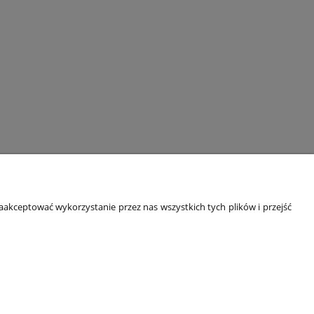
9 | mail:
kontakt@equipobag.pl
akceptować wykorzystanie przez nas wszystkich tych plików i przejść