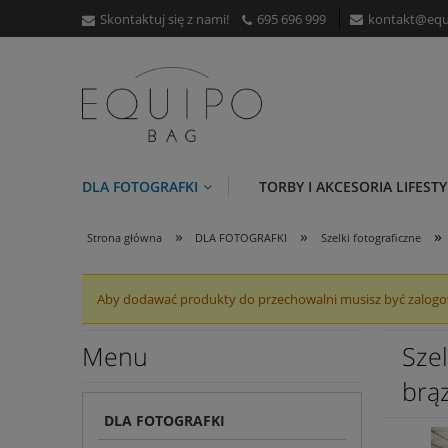
Skontaktuj się z nami!
695 696 999
kontakt@equ
DLA FOTOGRAFKI
TORBY I AKCESORIA LIFESTY
»
»
»
Strona główna
DLA FOTOGRAFKI
Szelki fotograficzne
Aby dodawać produkty do przechowalni musisz być zalog
Menu
Szel
brą
DLA FOTOGRAFKI