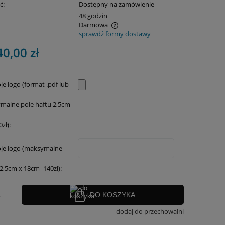
ć:
Dostępny na zamówienie
:
48 godzin
Darmowa
sprawdź formy dostawy
nie zawiera ewentualnych kosztów
40,00 zł
ości
je logo (format .pdf lub
ymalne pole haftu 2,5cm
zł):
oje logo (maksymalne
2,5cm x 18cm- 140zł):
.
DO KOSZYKA
dodaj do przechowalni