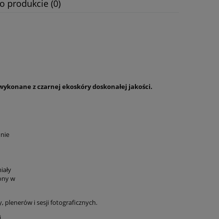
o produkcie (0)
wykonane z czarnej ekoskóry doskonałej jakości.
dnie
iały
ony w
plenerów i sesji fotograficznych.
i