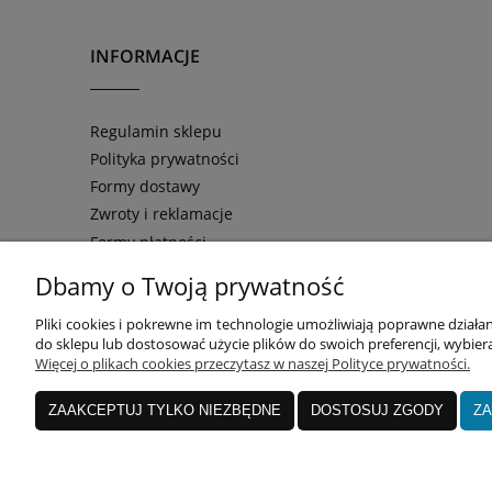
INFORMACJE
Regulamin sklepu
Polityka prywatności
Formy dostawy
Zwroty i reklamacje
Formy płatności
Regulamin bonów podarunkowych
Dbamy o Twoją prywatność
Equipo Bag
| ul. Żurawia 9/11 
Pliki cookies i pokrewne im technologie umożliwiają poprawne dział
do sklepu lub dostosować użycie plików do swoich preferencji, wybiera
Więcej o plikach cookies przeczytasz w naszej Polityce prywatności.
Aby dodawać produkty do przechowalni musisz być zalogowany
ZAAKCEPTUJ TYLKO NIEZBĘDNE
DOSTOSUJ ZGODY
ZA