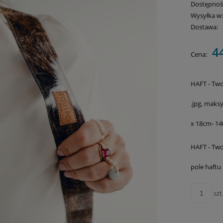
Dostępnoś
Wysyłka w
Dostawa:
Cena 
4
Cena:
płatn
HAFT - Two
.jpg, maks
x 18cm- 140
HAFT - Tw
pole haftu 
szt