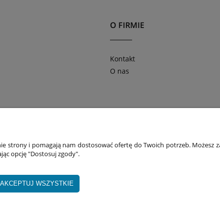
O FIRMIE
Kontakt
O nas
lok. 2 | 60-860 Poznań | woj. wielkopolskie | tel: 695 696 99
anie strony i pomagają nam dostosować ofertę do Twoich potrzeb. Możesz za
jąc opcję "Dostosuj zgody".
AKCEPTUJ WSZYSTKIE