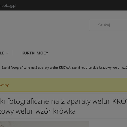
ipobag.pl
LE
KURTKI MOCY
Szelki fotograficzne na 2 aparaty welur KROWA, szelki reporterskie brązowy welur wz
owany
ki fotograficzne na 2 aparaty welur KRO
zowy welur wzór krówka