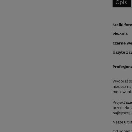
Opis
Szelki fot
Piwonie
Czarne w
Uszyte z 
Profesjona
Wyobraź so
niesiesz na
mocowaniam
Projekt
sze
przedszkol
najlepszej 
Nasze ultr
Od ponad 1