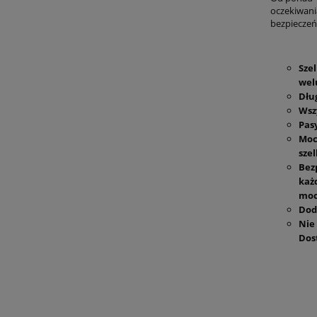
oczekiwani
bezpieczeń
Szel
wel
Dłu
Wsz
Pas
Moc
sze
Bez
każ
moc
Dod
Nie
Dos