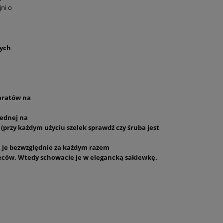
ni o
tych
aratów na
jednej na
(przy każdym użyciu szelek sprawdź czy śruba jest
j je bezwzględnie za każdym razem
leców. Wtedy schowacie je w elegancką sakiewkę.