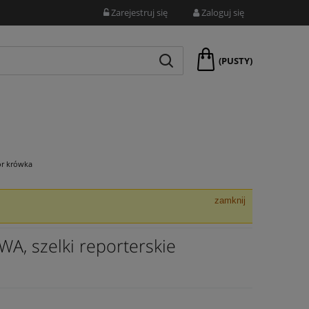
Zarejestruj się
Zaloguj się
(PUSTY)
ór krówka
zamknij
WA, szelki reporterskie