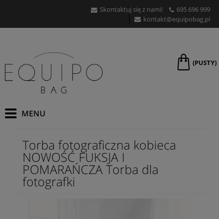
Skontaktuj się z nami!
695 696 999
kontakt@equipobag.pl
(PUSTY)
Torba fotograficzna kobieca
NOWOŚĆ FUKSJA I
POMARAŃCZA Torba dla
fotografki