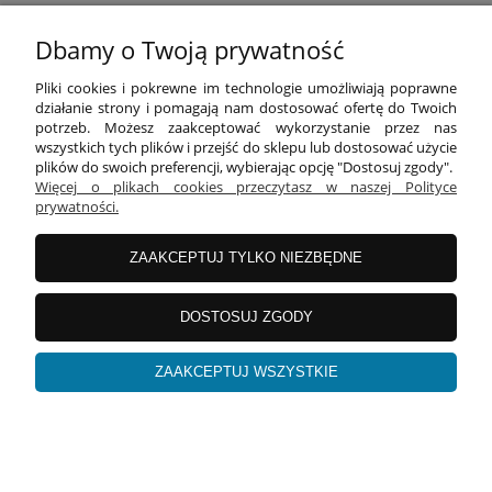
Dbamy o Twoją prywatność
INFORMACJE
Pliki cookies i pokrewne im technologie umożliwiają poprawne
działanie strony i pomagają nam dostosować ofertę do Twoich
potrzeb. Możesz zaakceptować wykorzystanie przez nas
wszystkich tych plików i przejść do sklepu lub dostosować użycie
O FIRMIE
plików do swoich preferencji, wybierając opcję "Dostosuj zgody".
Więcej o plikach cookies przeczytasz w naszej Polityce
prywatności.
Equipo Bag
| ul. Żurawia 9/11 lok. 2 | 60-860 Poznań |
woj. wielkopolskie | tel: 695 696 999 | mail:
ZAAKCEPTUJ TYLKO NIEZBĘDNE
kontakt@equipobag.pl
DOSTOSUJ ZGODY
pokaż pełną wersję strony
ZAAKCEPTUJ WSZYSTKIE
Sklep internetowy Shoper Premium