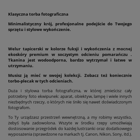
Klasyczna torba fotograficzna
Minimalistyczny krój, profesjonalne podejście do Twojego
sprzętu i stylowe wykończenie.
Welur tapicerski w kolorze fuksji i wykończenia z mocnej
ekoskóry premium w soczystym odcieniu pomarańczu .
Tkanina jest wodoodporna, bardzo wytrzymał i łatwe w
utrzymaniu.
Musisz ją mieć w swojej kolekcji. Zobacz też koniecznie
torbo-plecak w tych odcieniach.
Duża i stylowa torba fotograficzna, w której zmieścisz cały
potrzebny foto ekwipunek: aparat, obiektyw, lampę i wiele innych
niezbędnych rzeczy, o których nie śniło się nawet doświadczonym
fotografom.
To Ty urządzasz przestrzeń wewnętrzną, a my robimy wszystko,
żebyś była zadowolona. Wszyte w środku rzepy umożliwiają
dostosowanie przegródek do każdej lustrzanki oraz dodatkowego
wyposażenia (sprawdzone na markach tj. Canon, Nikon, Sony, itd.).