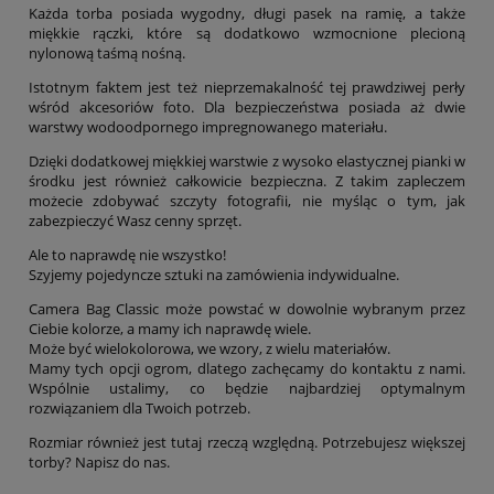
Każda torba posiada wygodny, długi pasek na ramię, a także
miękkie rączki, które są dodatkowo wzmocnione plecioną
nylonową taśmą nośną.
Istotnym faktem jest też nieprzemakalność tej prawdziwej perły
wśród akcesoriów foto. Dla bezpieczeństwa posiada aż dwie
warstwy wodoodpornego impregnowanego materiału.
Dzięki dodatkowej miękkiej warstwie z wysoko elastycznej pianki w
środku jest również całkowicie bezpieczna. Z takim zapleczem
możecie zdobywać szczyty fotografii, nie myśląc o tym, jak
zabezpieczyć Wasz cenny sprzęt.
Ale to naprawdę nie wszystko!
Szyjemy pojedyncze sztuki na zamówienia indywidualne.
Camera Bag Classic może powstać w dowolnie wybranym przez
Ciebie kolorze, a mamy ich naprawdę wiele.
Może być wielokolorowa, we wzory, z wielu materiałów.
Mamy tych opcji ogrom, dlatego zachęcamy do kontaktu z nami.
Wspólnie ustalimy, co będzie najbardziej optymalnym
rozwiązaniem dla Twoich potrzeb.
Rozmiar również jest tutaj rzeczą względną. Potrzebujesz większej
torby? Napisz do nas.