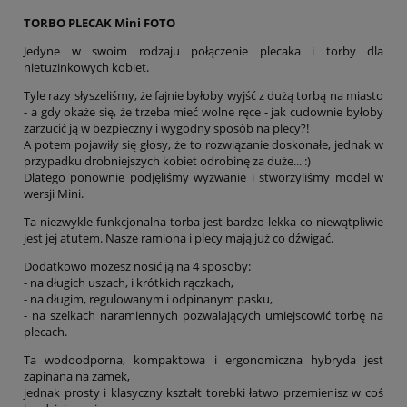
TORBO PLECAK Mini FOTO
Jedyne w swoim rodzaju połączenie plecaka i torby dla
nietuzinkowych kobiet.
Tyle razy słyszeliśmy, że fajnie byłoby wyjść z dużą torbą na miasto
- a gdy okaże się, że trzeba mieć wolne ręce - jak cudownie byłoby
zarzucić ją w bezpieczny i wygodny sposób na plecy?!
A potem pojawiły się głosy, że to rozwiązanie doskonałe, jednak w
przypadku drobniejszych kobiet odrobinę za duże... :)
Dlatego ponownie podjęliśmy wyzwanie i stworzyliśmy model w
wersji Mini.
Ta niezwykle funkcjonalna torba jest bardzo lekka co niewątpliwie
jest jej atutem. Nasze ramiona i plecy mają już co dźwigać.
Dodatkowo możesz nosić ją na 4 sposoby:
- na długich uszach, i krótkich rączkach,
- na długim, regulowanym i odpinanym pasku,
- na szelkach naramiennych pozwalających umiejscowić torbę na
plecach.
Ta wodoodporna, kompaktowa i ergonomiczna hybryda jest
zapinana na zamek,
jednak prosty i klasyczny kształt torebki łatwo przemienisz w coś