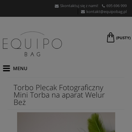
Skontaktuj się z nami!
695 696 999
kontakt@equipobag.pl
(PUSTY)
Torbo Plecak Fotograficzny
Mini Torba na aparat Welur
Beż