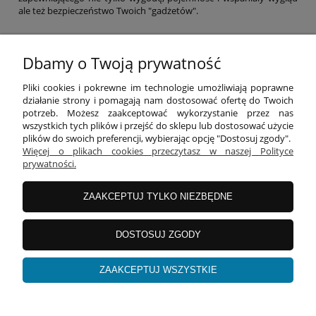
ale też bezpieczeństwo Twoich "gadżetów".
Dbamy o Twoją prywatność
INFORMACJE
Pliki cookies i pokrewne im technologie umożliwiają poprawne
działanie strony i pomagają nam dostosować ofertę do Twoich
potrzeb. Możesz zaakceptować wykorzystanie przez nas
wszystkich tych plików i przejść do sklepu lub dostosować użycie
O FIRMIE
plików do swoich preferencji, wybierając opcję "Dostosuj zgody".
Więcej o plikach cookies przeczytasz w naszej Polityce
prywatności.
Equipo Bag
| ul. Żurawia 9/11 lok. 2 | 60-860 Poznań |
woj. wielkopolskie | tel: 695 696 999 | mail:
ZAAKCEPTUJ TYLKO NIEZBĘDNE
kontakt@equipobag.pl
DOSTOSUJ ZGODY
pokaż pełną wersję strony
ZAAKCEPTUJ WSZYSTKIE