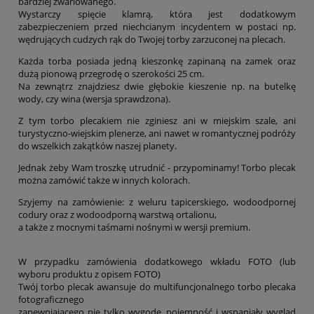
bardziej zwariowanego.
Wystarczy spięcie klamrą, która jest dodatkowym
zabezpieczeniem przed niechcianym incydentem w postaci np.
wędrujących cudzych rąk do Twojej torby zarzuconej na plecach.
Każda torba posiada jedną kieszonkę zapinaną na zamek oraz
dużą pionową przegrodę o szerokości 25 cm.
Na zewnątrz znajdziesz dwie głębokie kieszenie np. na butelkę
wody, czy wina (wersja sprawdzona).
Z tym torbo plecakiem nie zginiesz ani w miejskim szale, ani
turystyczno-wiejskim plenerze, ani nawet w romantycznej podróży
do wszelkich zakątków naszej planety.
Jednak żeby Wam troszkę utrudnić - przypominamy! Torbo plecak
można zamówić także w innych kolorach.
Szyjemy na zamówienie: z weluru tapicerskiego, wodoodpornej
codury oraz z wodoodporną warstwą ortalionu,
a także z mocnymi taśmami nośnymi w wersji premium.
W przypadku zamówienia dodatkowego wkładu FOTO (lub
wyboru produktu z opisem FOTO)
Twój torbo plecak awansuje do multifuncjonalnego torbo plecaka
fotograficznego
zapewniającego nie tylko wygodę, pojemność i wspaniały wygląd