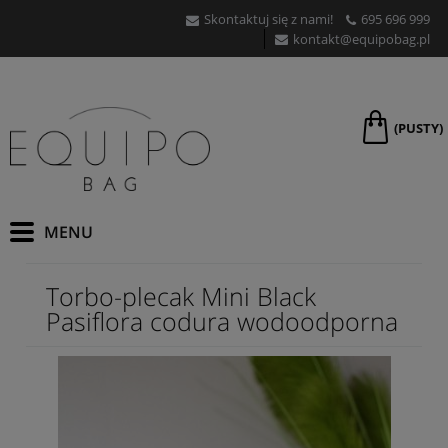
Skontaktuj się z nami!
695 696 999
kontakt@equipobag.pl
(PUSTY)
Torbo-plecak Mini Black
Pasiflora codura wodoodporna