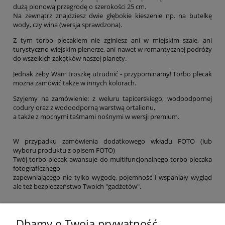
dużą pionową przegrodę o szerokości 25 cm.
Na zewnątrz znajdziesz dwie głębokie kieszenie np. na butelkę
wody, czy wina (wersja sprawdzona).
Z tym torbo plecakiem nie zginiesz ani w miejskim szale, ani
turystyczno-wiejskim plenerze, ani nawet w romantycznej podróży
do wszelkich zakątków naszej planety.
Jednak żeby Wam troszkę utrudnić - przypominamy! Torbo plecak
można zamówić także w innych kolorach.
Szyjemy na zamówienie: z weluru tapicerskiego, wodoodpornej
codury oraz z wodoodporną warstwą ortalionu,
a także z mocnymi taśmami nośnymi w wersji premium.
W przypadku zamówienia dodatkowego wkładu FOTO (lub
wyboru produktu z opisem FOTO)
Twój torbo plecak awansuje do multifuncjonalnego torbo plecaka
fotograficznego
zapewniającego nie tylko wygodę, pojemność i wspaniały wygląd
ale też bezpieczeństwo Twoich "gadżetów".
Dbamy o Twoją prywatność