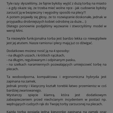
Tyle razy słyszeliśmy, że fajnie byłoby wyjść z dużą torbą na miasto
- a gdy okaże się, że trzeba mieć wolne ręce - jak cudownie byłoby
zarzucić ją w bezpieczny i wygodny sposób na plecy?!
A potem pojawiły się głosy, że to rozwiązanie doskonałe, jednak w
przypadku drobniejszych kobiet odrobinę za duże... :)
Dlatego ponownie podjęliśmy wyzwanie i stworzyliśmy model w
wersji Mini.
Ta niezwykle funkcjonalna torba jest bardzo lekka co niewątpliwie
jest jej atutem. Nasze ramiona i plecy mają już co dźwigać.
Dodatkowo możesz nosić ją na 4 sposoby:
- na długich uszach, i krótkich rączkach,
- na długim, regulowanym i odpinanym pasku,
- na szelkach naramiennych pozwalających umiejscowić torbę na
plecach.
Ta wodoodporna, kompaktowa i ergonomiczna hybryda jest
zapinana na zamek,
jednak prosty i klasyczny kształt torebki łatwo przemienisz w coś
bardziej zwariowanego.
Wystarczy spięcie klamrą, która jest dodatkowym
zabezpieczeniem przed niechcianym incydentem w postaci np.
wędrujących cudzych rąk do Twojej torby zarzuconej na plecach.
Każda torba posiada jedną kieszonkę zapinaną na zamek oraz